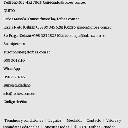
Teléfono:
(02) 452 7863
| Correo:
info@forbes.com.ec
QUITO
Carlos Mantilla
| Correo:
cfmantilla@forbes.com.ec
Karina Nieto
| Celular:
+593 99 045 6281
| Correo:
knieto@forbes.com.ec
Sol Fraga
| Celular:
+098 023 2808
| Correo:
sfraga@forbes.com.ec
Suscripciones
suscripciones@forbes.com.ec
099 001 8110
WhatsApp
0982528765
Buzón ciudadano
info@forbes.com.ec
Código de ética
Términos y condiciones
|
Legales
|
MediaKit
|
Contacto
|
Valores y
estándares editoriales
|
Nuestras redes
|
© 2026. Forbes Ecuador.