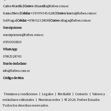
Carlos Mantilla
| Correo:
cfmantilla@forbes.com.ec
Karina Nieto
| Celular:
+593 99 045 6281
| Correo:
knieto@forbes.com.ec
Sol Fraga
| Celular:
+098 023 2808
| Correo:
sfraga@forbes.com.ec
Suscripciones
suscripciones@forbes.com.ec
099 001 8110
WhatsApp
0982528765
Buzón ciudadano
info@forbes.com.ec
Código de ética
Términos y condiciones
|
Legales
|
MediaKit
|
Contacto
|
Valores y
estándares editoriales
|
Nuestras redes
|
© 2026. Forbes Ecuador.
Todos los derechos reservados.