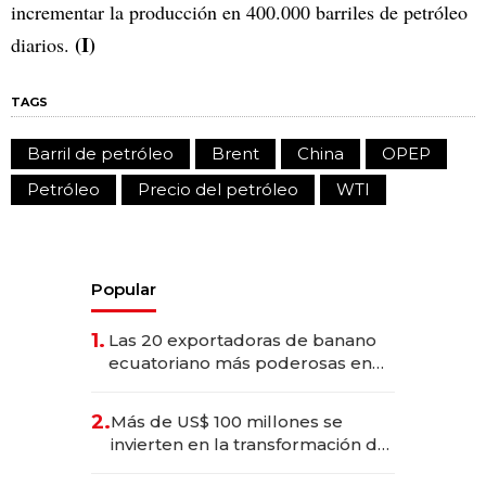
incrementar la producción en 400.000 barriles de petróleo
(I)
diarios.
TAGS
Barril de petróleo
Brent
China
OPEP
Petróleo
Precio del petróleo
WTI
Popular
1.
Las 20 exportadoras de banano
ecuatoriano más poderosas en
2025
2.
Más de US$ 100 millones se
invierten en la transformación de
Solca