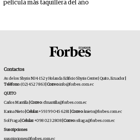
película más taquillera del año
Contactos
Av. de los Shyris N34-152 y Holanda Edificio Shyris Center | Quito, Ecuador
|
Teléfono:
(02) 452 7863
| Correo:
info@forbes.com.ec
QUITO
Carlos Mantilla
| Correo:
cfmantilla@forbes.com.ec
Karina Nieto
| Celular:
+593 99 045 6281
| Correo:
knieto@forbes.com.ec
Sol Fraga
| Celular:
+098 023 2808
| Correo:
sfraga@forbes.com.ec
Suscripciones
suscripciones@forbes.com.ec