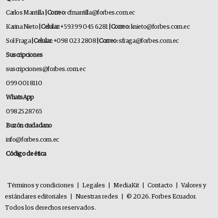
Carlos Mantilla
| Correo:
cfmantilla@forbes.com.ec
Karina Nieto
| Celular:
+593 99 045 6281
| Correo:
knieto@forbes.com.ec
Sol Fraga
| Celular:
+098 023 2808
| Correo:
sfraga@forbes.com.ec
Suscripciones
suscripciones@forbes.com.ec
099 001 8110
WhatsApp
0982528765
Buzón ciudadano
info@forbes.com.ec
Código de ética
Términos y condiciones
|
Legales
|
MediaKit
|
Contacto
|
Valores y
estándares editoriales
|
Nuestras redes
|
© 2026. Forbes Ecuador.
Todos los derechos reservados.