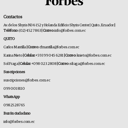
Contactos
Av. de los Shyris N34-152 y Holanda Edificio Shyris Center | Quito, Ecuador
|
Teléfono:
(02) 452 7863
| Correo:
info@forbes.com.ec
QUITO
Carlos Mantilla
| Correo:
cfmantilla@forbes.com.ec
Karina Nieto
| Celular:
+593 99 045 6281
| Correo:
knieto@forbes.com.ec
Sol Fraga
| Celular:
+098 023 2808
| Correo:
sfraga@forbes.com.ec
Suscripciones
suscripciones@forbes.com.ec
099 001 8110
WhatsApp
0982528765
Buzón ciudadano
info@forbes.com.ec