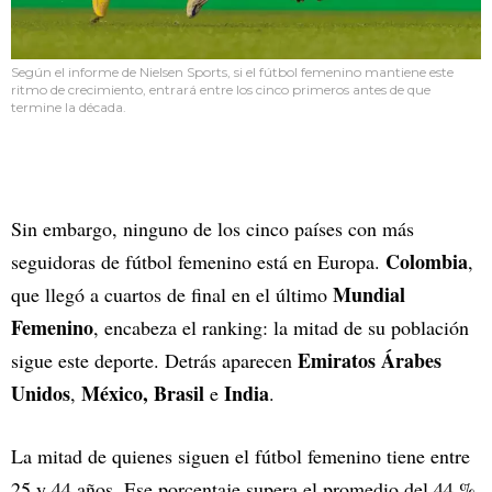
Según el informe de Nielsen Sports, si el fútbol femenino mantiene este
ritmo de crecimiento, entrará entre los cinco primeros antes de que
termine la década.
Sin embargo, ninguno de los cinco países con más
Colombia
seguidoras de fútbol femenino está en Europa.
,
Mundial
que llegó a cuartos de final en el último
Femenino
, encabeza el ranking: la mitad de su población
Emiratos Árabes
sigue este deporte. Detrás aparecen
Unidos
México, Brasil
India
,
e
.
La mitad de quienes siguen el fútbol femenino tiene entre
25 y 44 años. Ese porcentaje supera el promedio del 44 %