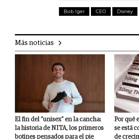
Bob Iger
CEO
Disney
Más noticias
El fin del “unisex” en la cancha:
Por qué e
la historia de NITA, los primeros
se está c
botines pensados para el pie
de crecim