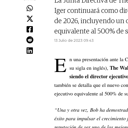
La Junta Directiva de T
Iger continuará como dire
de 2026, incluyendo un o
equivalente al 500% de su
13 Julio de 2023 09.43
E
n una presentación ante la 
The Wal
su sigla en inglés),
siendo el director ejecutiv
también se detalla que el nuevo cont
ejecutivo equivalente al 500% de su
“Una y otra vez, Bob ha demostrad
éxito para impulsar el crecimiento 
reputación de ser uno de los mejor