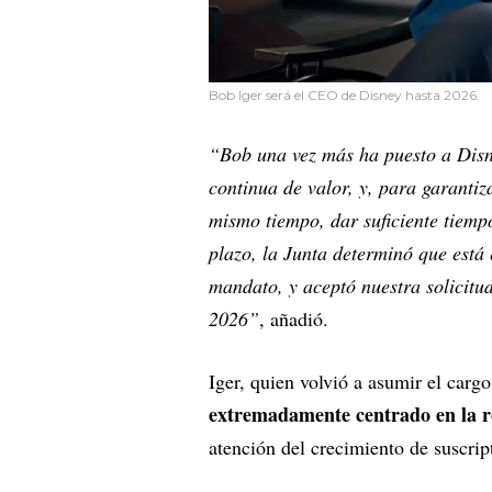
Bob Iger será el CEO de Disney hasta 2026.
“Bob una vez más ha puesto a Disne
continua de valor, y, para garantiza
mismo tiempo, dar suficiente tiemp
plazo, la Junta determinó que está 
mandato, y aceptó nuestra solicitu
2026”
, añadió.
Iger, quien volvió a asumir el ca
extremadamente centrado en la r
atención del crecimiento de suscri