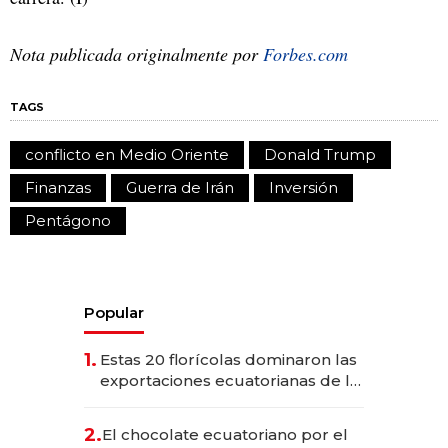
Nota publicada originalmente por
Forbes.com
TAGS
conflicto en Medio Oriente
Donald Trump
Finanzas
Guerra de Irán
Inversión
Pentágono
Popular
1.
Estas 20 florícolas dominaron las
exportaciones ecuatorianas de la
industria en 2025
2.
El chocolate ecuatoriano por el