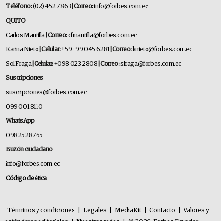
Teléfono:
(02) 452 7863
| Correo:
info@forbes.com.ec
QUITO
Carlos Mantilla
| Correo:
cfmantilla@forbes.com.ec
Karina Nieto
| Celular:
+593 99 045 6281
| Correo:
knieto@forbes.com.ec
Sol Fraga
| Celular:
+098 023 2808
| Correo:
sfraga@forbes.com.ec
Suscripciones
suscripciones@forbes.com.ec
099 001 8110
WhatsApp
0982528765
Buzón ciudadano
info@forbes.com.ec
Código de ética
Términos y condiciones
|
Legales
|
MediaKit
|
Contacto
|
Valores y