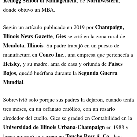
Kellogg School of Management
Northwestern
, de
,
donde obtuvo un MBA.
Champaign,
Según un artículo publicado en 2019 por
Illinois News Gazette
Gies
,
se crió en la zona rural de
Mendota
Illinois
,
. Su padre trabajó en un puesto de
Conco Inc.
manufactura en
, una empresa que pertenecía a
Heisley
Países
, y su madre, ama de casa y oriunda de
Bajos
Segunda Guerra
, quedó huérfana durante la
Mundial
.
Sobrevivió solo porque sus padres la dejaron, cuando tenía
tres meses, en un orfanato católico, con un rosario
alrededor del cuello. Gies se graduó en Contabilidad en la
Universidad de Illinois Urbana-Champaign
en 1988 y
Touche Ross & Co.
luego empezó su carrera en
, hoy