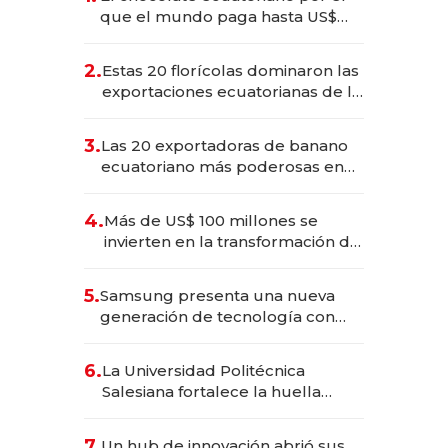
que el mundo paga hasta US$
490 por barra
2.
Estas 20 florícolas dominaron las
exportaciones ecuatorianas de la
industria en 2025
3.
Las 20 exportadoras de banano
ecuatoriano más poderosas en
2025
4.
Más de US$ 100 millones se
invierten en la transformación de
Solca
5.
Samsung presenta una nueva
generación de tecnología con
Inteligencia Artificial integrada
6.
La Universidad Politécnica
Salesiana fortalece la huella
científica del Ecuador
7.
Un hub de innovación abrió sus