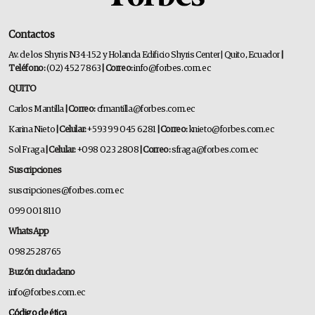
Contactos
Av. de los Shyris N34-152 y Holanda Edificio Shyris Center | Quito, Ecuador
|
Teléfono:
(02) 452 7863
| Correo:
info@forbes.com.ec
QUITO
Carlos Mantilla
| Correo:
cfmantilla@forbes.com.ec
Karina Nieto
| Celular:
+593 99 045 6281
| Correo:
knieto@forbes.com.ec
Sol Fraga
| Celular:
+098 023 2808
| Correo:
sfraga@forbes.com.ec
Suscripciones
suscripciones@forbes.com.ec
099 001 8110
WhatsApp
0982528765
Buzón ciudadano
info@forbes.com.ec
Código de ética