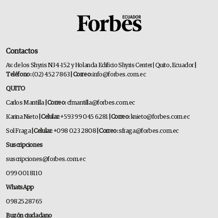
Contactos
Av. de los Shyris N34-152 y Holanda Edificio Shyris Center | Quito, Ecuador
|
Teléfono:
(02) 452 7863
| Correo:
info@forbes.com.ec
QUITO
Carlos Mantilla
| Correo:
cfmantilla@forbes.com.ec
Karina Nieto
| Celular:
+593 99 045 6281
| Correo:
knieto@forbes.com.ec
Sol Fraga
| Celular:
+098 023 2808
| Correo:
sfraga@forbes.com.ec
Suscripciones
suscripciones@forbes.com.ec
099 001 8110
WhatsApp
0982528765
Buzón ciudadano