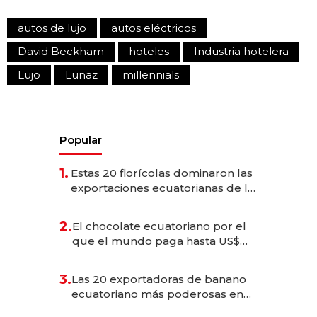
autos de lujo
autos eléctricos
David Beckham
hoteles
Industria hotelera
Lujo
Lunaz
millennials
Popular
1.
Estas 20 florícolas dominaron las
exportaciones ecuatorianas de la
industria en 2025
2.
El chocolate ecuatoriano por el
que el mundo paga hasta US$
490 por barra
3.
Las 20 exportadoras de banano
ecuatoriano más poderosas en
2025