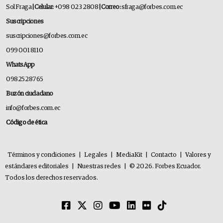
Sol Fraga
| Celular:
+098 023 2808
| Correo:
sfraga@forbes.com.ec
Suscripciones
suscripciones@forbes.com.ec
099 001 8110
WhatsApp
0982528765
Buzón ciudadano
info@forbes.com.ec
Código de ética
Términos y condiciones
|
Legales
|
MediaKit
|
Contacto
|
Valores y
estándares editoriales
|
Nuestras redes
|
© 2026. Forbes Ecuador.
Todos los derechos reservados.