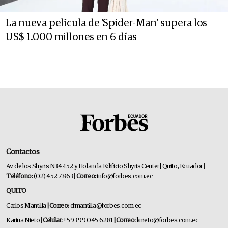
La nueva película de 'Spider-Man' supera los
US$ 1.000 millones en 6 días
Contactos
Av. de los Shyris N34-152 y Holanda Edificio Shyris Center | Quito, Ecuador
|
Teléfono:
(02) 452 7863
| Correo:
info@forbes.com.ec
QUITO
Carlos Mantilla
| Correo:
cfmantilla@forbes.com.ec
Karina Nieto
| Celular:
+593 99 045 6281
| Correo:
knieto@forbes.com.ec