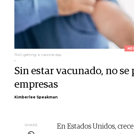
NE
1140-getting-a-vaccine-esp
,
Sin estar vacunado, no se 
empresas
Kimberlee Speakman
SHARE
En Estados Unidos, crece