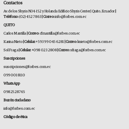
Contactos
Av. de los Shyris N34-152 y Holanda Edificio Shyris Center | Quito, Ecuador
|
Teléfono:
(02) 452 7863
| Correo:
info@forbes.com.ec
QUITO
Carlos Mantilla
| Correo:
cfmantilla@forbes.com.ec
Karina Nieto
| Celular:
+593 99 045 6281
| Correo:
knieto@forbes.com.ec
Sol Fraga
| Celular:
+098 023 2808
| Correo:
sfraga@forbes.com.ec
Suscripciones
suscripciones@forbes.com.ec
099 001 8110
WhatsApp
0982528765
Buzón ciudadano
info@forbes.com.ec
Código de ética