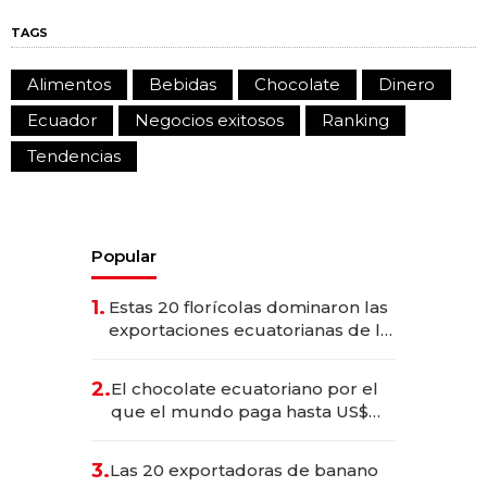
TAGS
Alimentos
Bebidas
Chocolate
Dinero
Ecuador
Negocios exitosos
Ranking
Tendencias
Popular
1.
Estas 20 florícolas dominaron las
exportaciones ecuatorianas de la
industria en 2025
2.
El chocolate ecuatoriano por el
que el mundo paga hasta US$
490 por barra
3.
Las 20 exportadoras de banano