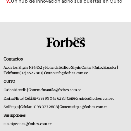
7.
Un hub de innovación abrió sus puertas en Quito
Contactos
Av. de los Shyris N34-152 y Holanda Edificio Shyris Center | Quito, Ecuador
|
Teléfono:
(02) 452 7863
| Correo:
info@forbes.com.ec
QUITO
Carlos Mantilla
| Correo:
cfmantilla@forbes.com.ec
Karina Nieto
| Celular:
+593 99 045 6281
| Correo:
knieto@forbes.com.ec
Sol Fraga
| Celular:
+098 023 2808
| Correo:
sfraga@forbes.com.ec
Suscripciones
suscripciones@forbes.com.ec