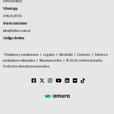
099 001 8110
WhatsApp
0982528765
Buzón ciudadano
info@forbes.com.ec
Código de ética
Términos y condiciones
|
Legales
|
MediaKit
|
Contacto
|
Valores y
estándares editoriales
|
Nuestras redes
|
© 2026. Forbes Ecuador.
Todos los derechos reservados.