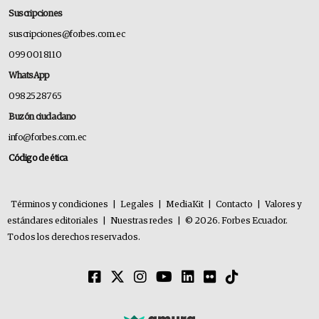
Suscripciones
suscripciones@forbes.com.ec
099 001 8110
WhatsApp
0982528765
Buzón ciudadano
info@forbes.com.ec
Código de ética
Términos y condiciones
|
Legales
|
MediaKit
|
Contacto
|
Valores y
estándares editoriales
|
Nuestras redes
|
© 2026. Forbes Ecuador.
Todos los derechos reservados.