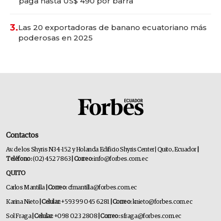
paga hasta US$ 490 por barra
3.
Las 20 exportadoras de banano ecuatoriano más
poderosas en 2025
Contactos
Av. de los Shyris N34-152 y Holanda Edificio Shyris Center | Quito, Ecuador
|
Teléfono:
(02) 452 7863
| Correo:
info@forbes.com.ec
QUITO
Carlos Mantilla
| Correo:
cfmantilla@forbes.com.ec
Karina Nieto
| Celular:
+593 99 045 6281
| Correo:
knieto@forbes.com.ec
Sol Fraga
| Celular:
+098 023 2808
| Correo:
sfraga@forbes.com.ec