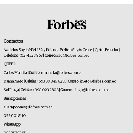
Contactos
Av. de los Shyris N34-152 y Holanda Edificio Shyris Center | Quito, Ecuador
|
Teléfono:
(02) 452 7863
| Correo:
info@forbes.com.ec
QUITO
Carlos Mantilla
| Correo:
cfmantilla@forbes.com.ec
Karina Nieto
| Celular:
+593 99 045 6281
| Correo:
knieto@forbes.com.ec
Sol Fraga
| Celular:
+098 023 2808
| Correo:
sfraga@forbes.com.ec
Suscripciones
suscripciones@forbes.com.ec
099 001 8110
WhatsApp