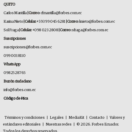
QUITO
Carlos Mantilla
| Correo:
cfmantilla@forbes.com.ec
Karina Nieto
| Celular:
+593 99 045 6281
| Correo:
knieto@forbes.com.ec
Sol Fraga
| Celular:
+098 023 2808
| Correo:
sfraga@forbes.com.ec
Suscripciones
suscripciones@forbes.com.ec
099 001 8110
WhatsApp
0982528765
Buzón ciudadano
info@forbes.com.ec
Código de ética
Términos y condiciones
|
Legales
|
MediaKit
|
Contacto
|
Valores y
estándares editoriales
|
Nuestras redes
|
© 2026. Forbes Ecuador.
Todos los derechos reservados.