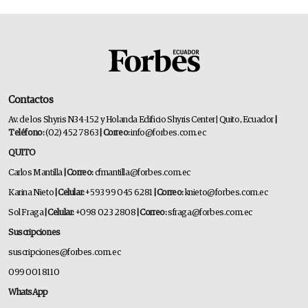
Contactos
Av. de los Shyris N34-152 y Holanda Edificio Shyris Center | Quito, Ecuador
|
Teléfono:
(02) 452 7863
| Correo:
info@forbes.com.ec
QUITO
Carlos Mantilla
| Correo:
cfmantilla@forbes.com.ec
Karina Nieto
| Celular:
+593 99 045 6281
| Correo:
knieto@forbes.com.ec
Sol Fraga
| Celular:
+098 023 2808
| Correo:
sfraga@forbes.com.ec
Suscripciones
suscripciones@forbes.com.ec
099 001 8110
WhatsApp