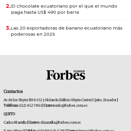
2.
El chocolate ecuatoriano por el que el mundo
paga hasta US$ 490 por barra
3.
Las 20 exportadoras de banano ecuatoriano más
poderosas en 2025
Contactos
Av. de los Shyris N34-152 y Holanda Edificio Shyris Center | Quito, Ecuador
|
Teléfono:
(02) 452 7863
| Correo:
info@forbes.com.ec
QUITO
Carlos Mantilla
| Correo:
cfmantilla@forbes.com.ec