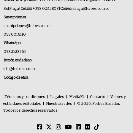
Karina Nieto
| Celular:
+593 99 045 6281
| Correo:
knieto@forbes.com.ec
Sol Fraga
| Celular:
+098 023 2808
| Correo:
sfraga@forbes.com.ec
Suscripciones
suscripciones@forbes.com.ec
099 001 8110
WhatsApp
0982528765
Buzón ciudadano
info@forbes.com.ec
Código de ética
Términos y condiciones
|
Legales
|
MediaKit
|
Contacto
|
Valores y
estándares editoriales
|
Nuestras redes
|
© 2026. Forbes Ecuador.
Todos los derechos reservados.