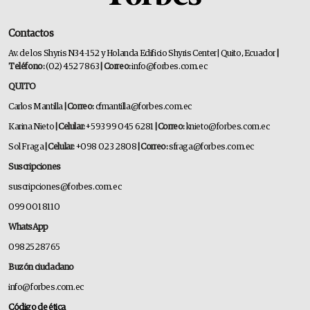
Contactos
Av. de los Shyris N34-152 y Holanda Edificio Shyris Center | Quito, Ecuador
|
Teléfono:
(02) 452 7863
| Correo:
info@forbes.com.ec
QUITO
Carlos Mantilla
| Correo:
cfmantilla@forbes.com.ec
Karina Nieto
| Celular:
+593 99 045 6281
| Correo:
knieto@forbes.com.ec
Sol Fraga
| Celular:
+098 023 2808
| Correo:
sfraga@forbes.com.ec
Suscripciones
suscripciones@forbes.com.ec
099 001 8110
WhatsApp
0982528765
Buzón ciudadano
info@forbes.com.ec
Código de ética