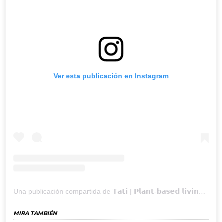
Ver esta publicación en Instagram
Una publicación compartida de 𝗧𝗮𝘁𝗶 | 𝗣𝗹𝗮𝗻𝘁-𝗯𝗮𝘀𝗲𝗱 𝗹𝗶𝘃𝗶𝗻𝗴 🌱 (@tativegancooking)
MIRA TAMBIÉN