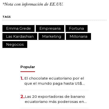
*Nota con información de EE.UU.
TAGS
Emma Grede
Empresaria
Fortuna
Las Kardashian
Marketing
Millonaria
Negocios
Popular
1.
El chocolate ecuatoriano por el
que el mundo paga hasta US$
490 por barra
2.
Las 20 exportadoras de banano
ecuatoriano más poderosas en
2025