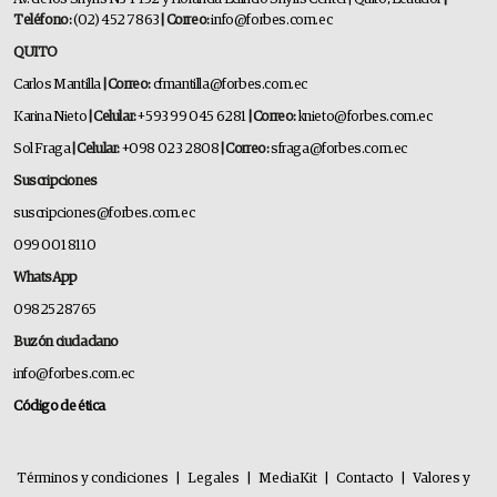
Teléfono:
(02) 452 7863
| Correo:
info@forbes.com.ec
QUITO
Carlos Mantilla
| Correo:
cfmantilla@forbes.com.ec
Karina Nieto
| Celular:
+593 99 045 6281
| Correo:
knieto@forbes.com.ec
Sol Fraga
| Celular:
+098 023 2808
| Correo:
sfraga@forbes.com.ec
Suscripciones
suscripciones@forbes.com.ec
099 001 8110
WhatsApp
0982528765
Buzón ciudadano
info@forbes.com.ec
Código de ética
Términos y condiciones
|
Legales
|
MediaKit
|
Contacto
|
Valores y