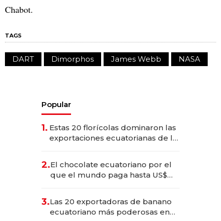
Chabot.
TAGS
DART
Dimorphos
James Webb
NASA
Popular
1.
Estas 20 florícolas dominaron las
exportaciones ecuatorianas de la
industria en 2025
2.
El chocolate ecuatoriano por el
que el mundo paga hasta US$
490 por barra
3.
Las 20 exportadoras de banano
ecuatoriano más poderosas en