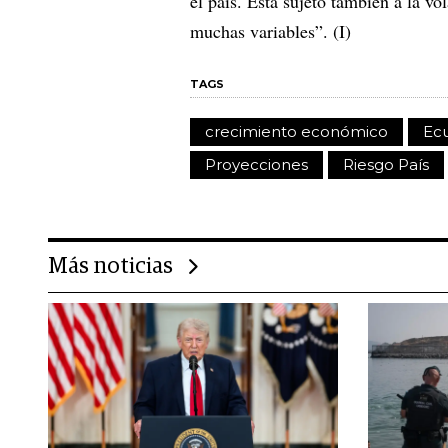
el país. Está sujeto también a la vo
muchas variables”. (I)
TAGS
crecimiento económico
Ec
Proyecciones
Riesgo País
Más noticias