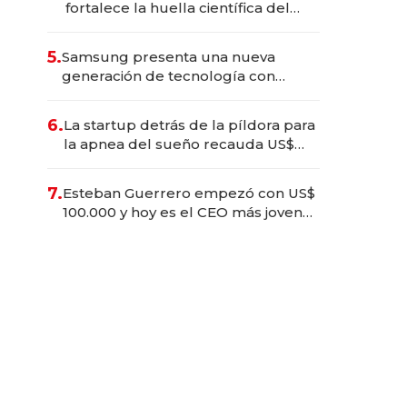
fortalece la huella científica del
Ecuador
5.
Samsung presenta una nueva
generación de tecnología con
Inteligencia Artificial integrada
6.
La startup detrás de la píldora para
la apnea del sueño recauda US$
192 millones en su salida a bolsa
7.
Esteban Guerrero empezó con US$
100.000 y hoy es el CEO más joven
de la banca ecuatoriana