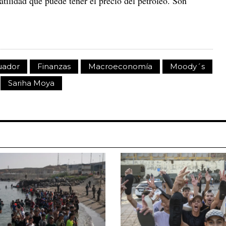
latilidad que puede tener el precio del petróleo. Son
uador
Finanzas
Macroeconomía
Moody´s
Sariha Moya