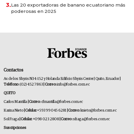
3.
Las 20 exportadoras de banano ecuatoriano más
poderosas en 2025
Contactos
Av. de los Shyris N34-152 y Holanda Edificio Shyris Center | Quito, Ecuador
|
Teléfono:
(02) 452 7863
| Correo:
info@forbes.com.ec
QUITO
Carlos Mantilla
| Correo:
cfmantilla@forbes.com.ec
Karina Nieto
| Celular:
+593 99 045 6281
| Correo:
knieto@forbes.com.ec
Sol Fraga
| Celular:
+098 023 2808
| Correo:
sfraga@forbes.com.ec
Suscripciones