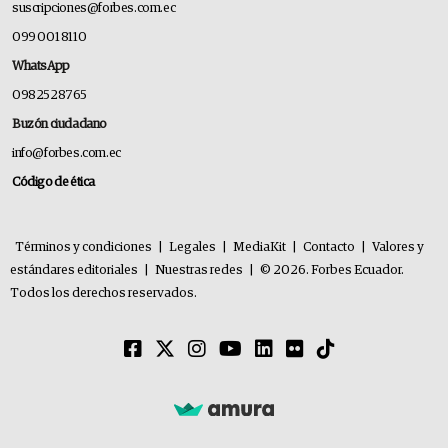
suscripciones@forbes.com.ec
099 001 8110
WhatsApp
0982528765
Buzón ciudadano
info@forbes.com.ec
Código de ética
Términos y condiciones
|
Legales
|
MediaKit
|
Contacto
|
Valores y
estándares editoriales
|
Nuestras redes
|
© 2026. Forbes Ecuador.
Todos los derechos reservados.