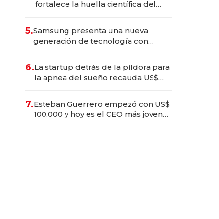
fortalece la huella científica del
Ecuador
5.
Samsung presenta una nueva
generación de tecnología con
Inteligencia Artificial integrada
6.
La startup detrás de la píldora para
la apnea del sueño recauda US$
192 millones en su salida a bolsa
7.
Esteban Guerrero empezó con US$
100.000 y hoy es el CEO más joven
de la banca ecuatoriana