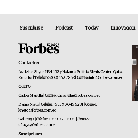
Suscribirse
Podcast
Today
Innovación
Contactos
Av. de los Shyris N34-152 y Holanda Edificio Shyris Center | Quito,
Ecuador
| Teléfono:
(02) 452 7863
| Correo:
info@forbes.com.ec
QUITO
Carlos Mantilla
| Correo:
cfmantilla@forbes.com.ec
Karina Nieto
| Celular:
+593 99 045 6281
| Correo:
knieto@forbes.com.ec
Sol Fraga
| Celular:
+098 023 2808
| Correo:
sfraga@forbes.com.ec
Suscripciones