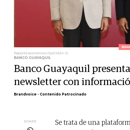
BRA
Reporte económico ctp04524 (1)
BANCO GUAYAQUIL
Banco Guayaquil presenta
newsletter con informaci
Brandvoice - Contenido Patrocinado
SHARE
Se trata de una platafor