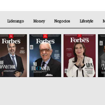
Liderazgo
Money
Negocios
Lifestyle
M