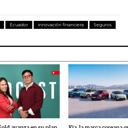
Ecuador
innovación financiera
Seguros
old avanza en su plan
Kia, la marca coreana q