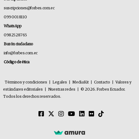
suscripciones@forbes.com.ec
099 001 8110
WhatsApp
0982528765
Buzón ciudadano
info@forbes.com.ec
Código de ética
Términos y condiciones
|
Legales
|
MediaKit
|
Contacto
|
Valores y
estándares editoriales
|
Nuestras redes
|
© 2026. Forbes Ecuador.
Todos los derechos reservados.