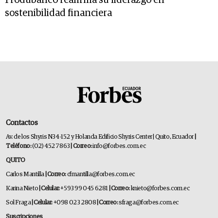
Produbanco reafirma su liderazgo en
sostenibilidad financiera
Contactos
Av. de los Shyris N34-152 y Holanda Edificio Shyris Center | Quito, Ecuador
|
Teléfono:
(02) 452 7863
| Correo:
info@forbes.com.ec
QUITO
Carlos Mantilla
| Correo:
cfmantilla@forbes.com.ec
Karina Nieto
| Celular:
+593 99 045 6281
| Correo:
knieto@forbes.com.ec
Sol Fraga
| Celular:
+098 023 2808
| Correo:
sfraga@forbes.com.ec
Suscripciones