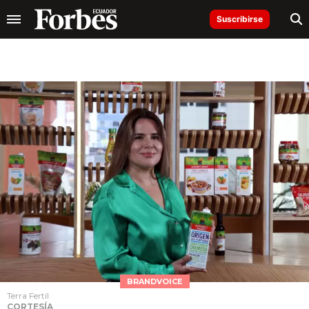
Suscribirse
BRANDVOICE
Terra Fertíl
CORTESÍA