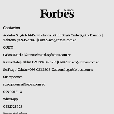
Contactos
Av. de los Shyris N34-152 y Holanda Edificio Shyris Center | Quito, Ecuador
|
Teléfono:
(02) 452 7863
| Correo:
info@forbes.com.ec
QUITO
Carlos Mantilla
| Correo:
cfmantilla@forbes.com.ec
Karina Nieto
| Celular:
+593 99 045 6281
| Correo:
knieto@forbes.com.ec
Sol Fraga
| Celular:
+098 023 2808
| Correo:
sfraga@forbes.com.ec
Suscripciones
suscripciones@forbes.com.ec
099 001 8110
WhatsApp
0982528765