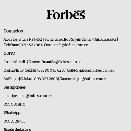
Contactos
Av. de los Shyris N34-152 y Holanda Edificio Shyris Center | Quito, Ecuador
|
Teléfono:
(02) 452 7863
| Correo:
info@forbes.com.ec
QUITO
Carlos Mantilla
| Correo:
cfmantilla@forbes.com.ec
Karina Nieto
| Celular:
+593 99 045 6281
| Correo:
knieto@forbes.com.ec
Sol Fraga
| Celular:
+098 023 2808
| Correo:
sfraga@forbes.com.ec
Suscripciones
suscripciones@forbes.com.ec
099 001 8110
WhatsApp
0982528765
Buzón ciudadano