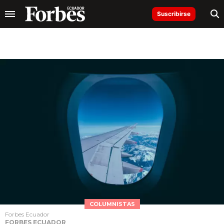
Suscribirse
COLUMNISTAS
Forbes Ecuador
FORBES ECUADOR