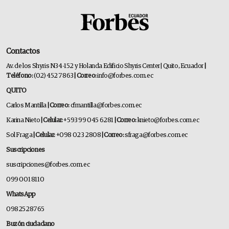
Contactos
Av. de los Shyris N34-152 y Holanda Edificio Shyris Center | Quito, Ecuador
|
Teléfono:
(02) 452 7863
| Correo:
info@forbes.com.ec
QUITO
Carlos Mantilla
| Correo:
cfmantilla@forbes.com.ec
Karina Nieto
| Celular:
+593 99 045 6281
| Correo:
knieto@forbes.com.ec
Sol Fraga
| Celular:
+098 023 2808
| Correo:
sfraga@forbes.com.ec
Suscripciones
suscripciones@forbes.com.ec
099 001 8110
WhatsApp
0982528765
Buzón ciudadano