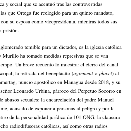
ica y social que se acentuó tras las controvertidas
las que Ortega fue reelegido para un quinto mandato,
 con su esposa como vicepresidenta, mientras todos sus
 prisión.
nglomerado temible para un dictador, es la iglesia católica
 y Murillo ha tomado medidas represivas que se van
empo. Un breve recuento lo muestra: el cierre del canal
copal; la retirada del beneplácito (
agrement
o
placet
) al
mertag, nuncio apostólico en Managua desde 2018, y su
onseñor Leonardo Urbina, párroco del Perpetuo Socorro en
e abusos sexuales; la encarcelación del padre Manuel
me, acusado de exponer a personas al peligro y por la
etiro de la personalidad jurídica de 101 ONG; la clausura
ocho radiodifusoras católicas, así como otras radios