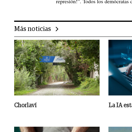
represión!”. Todos los demócratas 
Más noticias
Chorlaví
La IA es