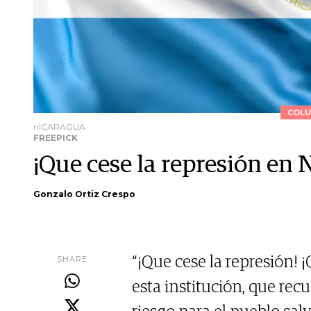
COLU
nICARAGUA
FREEPICK
¡Que cese la represión en 
Gonzalo Ortiz Crespo
SHARE
“¡Que cese la represión! ¡
esta institución, que r