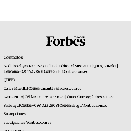
Contactos
Av. de los Shyris N34-152 y Holanda Edificio Shyris Center | Quito, Ecuador
|
Teléfono:
(02) 452 7863
| Correo:
info@forbes.com.ec
QUITO
Carlos Mantilla
| Correo:
cfmantilla@forbes.com.ec
Karina Nieto
| Celular:
+593 99 045 6281
| Correo:
knieto@forbes.com.ec
Sol Fraga
| Celular:
+098 023 2808
| Correo:
sfraga@forbes.com.ec
Suscripciones
suscripciones@forbes.com.ec