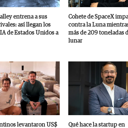
alley entrena a sus
Cohete de SpaceX impa
ivales: así llegan los
contra la Luna mientra
 IA de Estados Unidos a
más de 209 toneladas d
lunar
ntinos levantaron US$
Qué hace la startup en