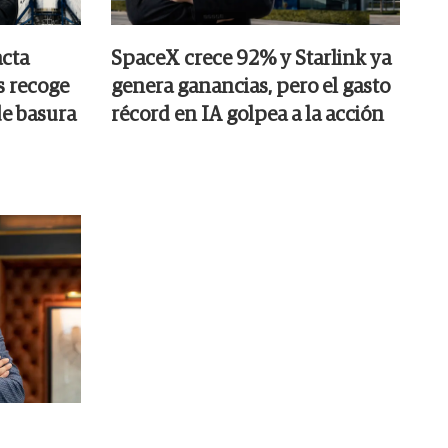
cta
SpaceX crece 92% y Starlink ya
s recoge
genera ganancias, pero el gasto
e basura
récord en IA golpea a la acción