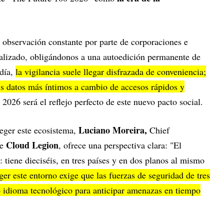
 observación constante por parte de corporaciones e
rmalizado, obligándonos a una autoedición permanente de
día,
la vigilancia suele llegar disfrazada de conveniencia;
s datos más íntimos a cambio de accesos rápidos y
 2026 será el reflejo perfecto de este nuevo pacto social.
Luciano Moreira,
teger este ecosistema,
Chief
Cloud Legion
de
, ofrece una perspectiva clara: "El
 tiene dieciséis, en tres países y en dos planos al mismo
ger este entorno exige que las fuerzas de seguridad de tres
lo idioma tecnológico para anticipar amenazas en tiempo