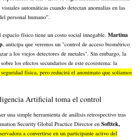
s visuales automáticas cuando detectan anomalías en las
 del personal humano”.
Martina
l espacio físico tiene un costo social innegable.
p
, anticipa que veremos un "control de acceso biométrico
azar a los viejos detectores de metales". Sin embargo, la
 sobre los efectos secundarios de este ecosistema: la
 seguridad física, pero reducirá el anonimato que solíamos
eligencia Artificial toma el control
 ser una simple herramienta de análisis retrospectivo tras
Softtek,
rmation Security Global Practice Director en
servadora a convertirse en un participante activo del