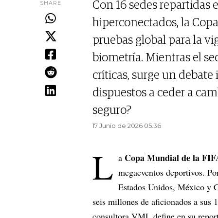
SHARE
Con 16 sedes repartidas e
hiperconectados, la Cop
pruebas global para la vig
biometría. Mientras el se
críticas, surge un debate
dispuestos a ceder a cam
seguro?
17 Junio de 2026 05.36
L
Copa Mundial de la FIF
a
megaeventos deportivos. Por
Estados Unidos, México y C
seis millones de aficionados a sus 
consultora VML define en su repo