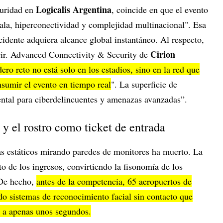
Logicalis Argentina
guridad en
, coincide en que el evento
cala, hiperconectividad y complejidad multinacional". Esa
idente adquiera alcance global instantáneo. Al respecto,
Cirion
Dir. Advanced Connectivity & Security de
dero reto no está solo en los estadios, sino en la red que
onsumir el evento en tiempo real
". La superficie de
ntal para ciberdelincuentes y amenazas avanzadas”.
 y el rostro como ticket de entrada
as estáticos mirando paredes de monitores ha muerto. La
to de los ingresos, convirtiendo la fisonomía de los
 De hecho,
antes de la competencia, 65 aeropuertos de
 sistemas de reconocimiento facial sin contacto que
d a apenas unos segundos.