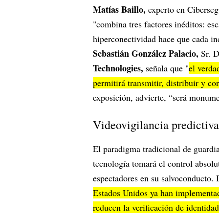
Matías Baillo,
experto en Ciberse
"combina tres factores inéditos: es
hiperconectividad hace que cada inc
Sebastián González Palacio,
Sr. 
Technologies,
señala que "
el verda
permitirá transmitir, distribuir y c
exposición, advierte, “será monume
Videovigilancia predictiva
El paradigma tradicional de guardi
tecnología tomará el control absolu
espectadores en su salvoconducto.
Estados Unidos ya han implementado
reducen la verificación de identida