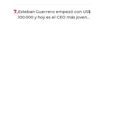
barra
7.
Esteban Guerrero empezó con US$
100.000 y hoy es el CEO más joven
de la banca ecuatoriana