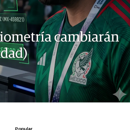
 biometría cambiarán
idad)
Popular