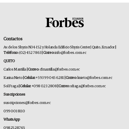
Contactos
Av. de los Shyris N34-152 y Holanda Edificio Shyris Center | Quito, Ecuador
|
Teléfono:
(02) 452 7863
| Correo:
info@forbes.com.ec
QUITO
Carlos Mantilla
| Correo:
cfmantilla@forbes.com.ec
Karina Nieto
| Celular:
+593 99 045 6281
| Correo:
knieto@forbes.com.ec
Sol Fraga
| Celular:
+098 023 2808
| Correo:
sfraga@forbes.com.ec
Suscripciones
suscripciones@forbes.com.ec
099 001 8110
WhatsApp
0982528765