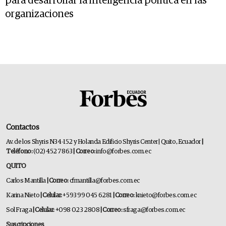
para desarrollar la inteligencia política en las
organizaciones
Contactos
Av. de los Shyris N34-152 y Holanda Edificio Shyris Center | Quito, Ecuador
|
Teléfono:
(02) 452 7863
| Correo:
info@forbes.com.ec
QUITO
Carlos Mantilla
| Correo:
cfmantilla@forbes.com.ec
Karina Nieto
| Celular:
+593 99 045 6281
| Correo:
knieto@forbes.com.ec
Sol Fraga
| Celular:
+098 023 2808
| Correo:
sfraga@forbes.com.ec
Suscripciones