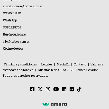
suscripciones@forbes.com.ec
099 001 8110
WhatsApp
0982528765
Buzón ciudadano
info@forbes.com.ec
Código de ética
Términos y condiciones
|
Legales
|
MediaKit
|
Contacto
|
Valores y
estándares editoriales
|
Nuestras redes
|
© 2026. Forbes Ecuador.
Todos los derechos reservados.