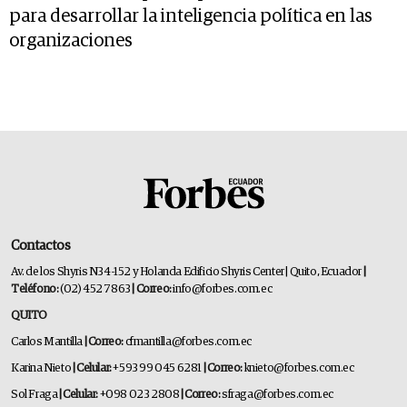
para desarrollar la inteligencia política en las
organizaciones
Contactos
Av. de los Shyris N34-152 y Holanda Edificio Shyris Center | Quito, Ecuador
|
Teléfono:
(02) 452 7863
| Correo:
info@forbes.com.ec
QUITO
Carlos Mantilla
| Correo:
cfmantilla@forbes.com.ec
Karina Nieto
| Celular:
+593 99 045 6281
| Correo:
knieto@forbes.com.ec
Sol Fraga
| Celular:
+098 023 2808
| Correo:
sfraga@forbes.com.ec