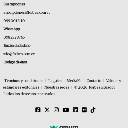
Suscripciones
suscripciones@forbes.com.ec
099 001 8110
WhatsApp
0982528765
Buzón ciudadano
info@forbes.com.ec
Código de ética
Términos y condiciones
|
Legales
|
MediaKit
|
Contacto
|
Valores y
estándares editoriales
|
Nuestras redes
|
© 2026. Forbes Ecuador.
Todos los derechos reservados.