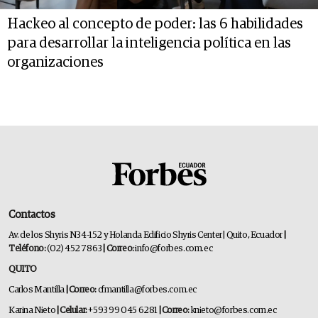
Hackeo al concepto de poder: las 6 habilidades
para desarrollar la inteligencia política en las
organizaciones
Contactos
Av. de los Shyris N34-152 y Holanda Edificio Shyris Center | Quito, Ecuador
|
Teléfono:
(02) 452 7863
| Correo:
info@forbes.com.ec
QUITO
Carlos Mantilla
| Correo:
cfmantilla@forbes.com.ec
Karina Nieto
| Celular:
+593 99 045 6281
| Correo:
knieto@forbes.com.ec