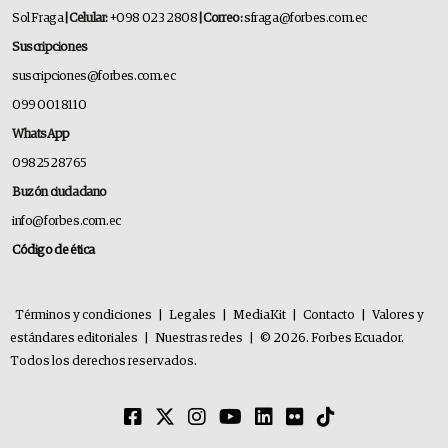
Sol Fraga
| Celular:
+098 023 2808
| Correo:
sfraga@forbes.com.ec
Suscripciones
suscripciones@forbes.com.ec
099 001 8110
WhatsApp
0982528765
Buzón ciudadano
info@forbes.com.ec
Código de ética
Términos y condiciones
|
Legales
|
MediaKit
|
Contacto
|
Valores y
estándares editoriales
|
Nuestras redes
|
© 2026. Forbes Ecuador.
Todos los derechos reservados.