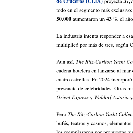
de Cruceros (CLIA)
37,7
proyecta
todo en el segmento más exclusivo: 
50.000
43 %
aumentaron un
el año
La industria intenta responder a e
multiplicó por más de tres, según 
Aun así,
The Ritz-Carlton Yacht Co
cadena hotelera en lanzarse al mar
cuatro estrellas. En 2024 incorporó
presencia de celebridades. Otras ma
Orient Express
y
Waldorf Astoria
y
Pero
The Ritz-Carlton Yacht Collec
bufés, teatros y casinos, elementos
los reemplazaron por propuestas que