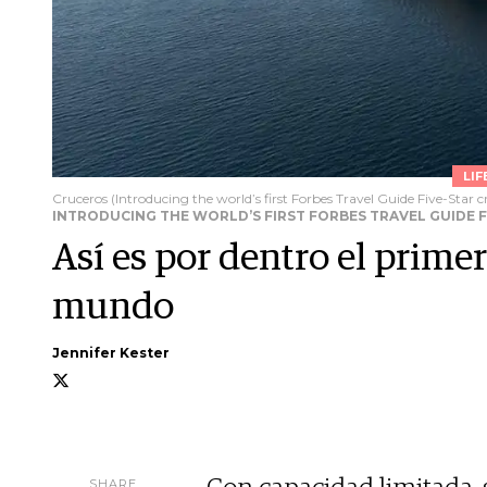
LIF
Cruceros (Introducing the world’s first Forbes Travel Guide Five-Star cr
INTRODUCING THE WORLD’S FIRST FORBES TRAVEL GUIDE FI
Así es por dentro el primer
mundo
Jennifer Kester
SHARE