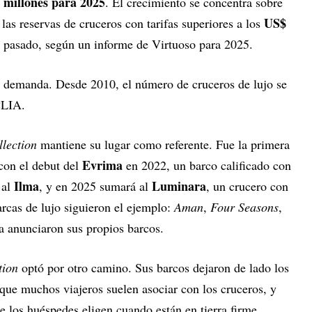
 millones para 2025
. El crecimiento se concentra sobre
US$
las reservas de cruceros con tarifas superiores a los
 pasado, según un informe de Virtuoso para 2025.
sa demanda. Desde 2010, el número de cruceros de lujo se
CLIA.
llection
mantiene su lugar como referente. Fue la primera
Evrima
 con el debut del
en 2022, un barco calificado con
Ilma
Luminara
 al
, y en 2025 sumará al
, un crucero con
rcas de lujo siguieron el ejemplo:
Aman
,
Four Seasons
,
a anunciaron sus propios barcos.
tion
optó por otro camino. Sus barcos dejaron de lado los
 que muchos viajeros suelen asociar con los cruceros, y
 los huéspedes eligen cuando están en tierra firme.