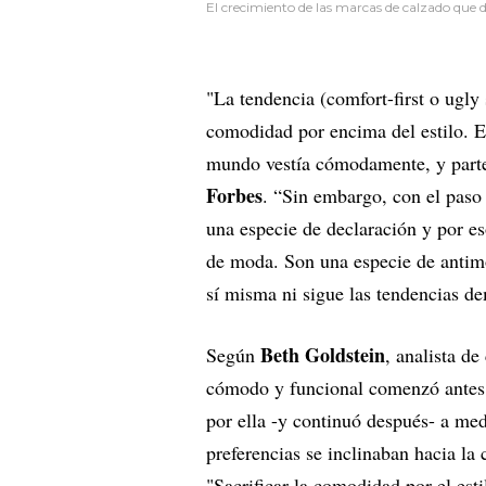
El crecimiento de las marcas de calzado que 
"La tendencia (comfort-first o ugly
comodidad por encima del estilo. E
mundo vestía cómodamente, y parte
Forbes
. “Sin embargo, con el paso
una especie de declaración y por es
de moda. Son una especie de antim
sí misma ni sigue las tendencias de
Beth Goldstein
Según
, analista d
cómodo y funcional comenzó antes 
por ella -y continuó después- a med
preferencias se inclinaban hacia la
"Sacrificar la comodidad por el esti