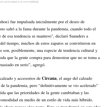
dan prioridad a la comodidad.
 shoe) fue impulsada inicialmente por el deseo de
sto saltó a la fama durante la pandemia, cuando todo el
 de esa tendencia se mantuvo", declaró Saunders a
 del tiempo, muchos de estos zapatos se convirtieron en
o son, posiblemente, una especie de tendencia cultural y
oda que la gente compra para demostrar que no se toma a
masiado en serio”, agregó.
Circana
e calzado y accesorios de
, el auge del calzado
de la pandemia, pero “definitivamente se vio acelerado”
ida que las prioridades de la gente cambiaban y las
 comodidad en medio de un estilo de vida más híbrido.
lo ahora parece algo tonto. Esto se transformó en esta idea