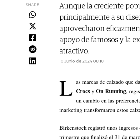
SHARE
Aunque la creciente popu
principalmente a su dis
aprovecharon eficazmente
apoyo de famosos y la e
atractivo.
10 Junio de 2024 08.10
L
as marcas de calzado que d
Crocs
On Running
y
, regi
un cambio en las preferencia
marketing transformaron estos calz
Birkenstock registró unos ingresos 
trimestre que finalizó el 31 de mar