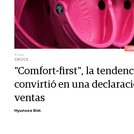
LIF
Crocs
CROCS
"Comfort-first", la tenden
convirtió en una declara
ventas
Hyunsoo Rim