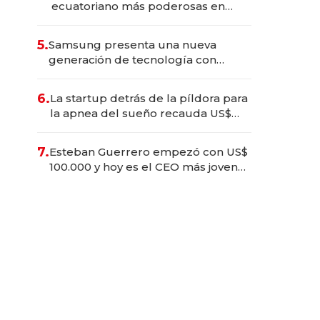
ecuatoriano más poderosas en
2025
5.
Samsung presenta una nueva
generación de tecnología con
Inteligencia Artificial integrada
6.
La startup detrás de la píldora para
la apnea del sueño recauda US$
192 millones en su salida a bolsa
7.
Esteban Guerrero empezó con US$
100.000 y hoy es el CEO más joven
de la banca ecuatoriana