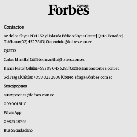
Contactos
Av. de los Shyris N34-152 y Holanda Edificio Shyris Center | Quito, Ecuador
|
Teléfono:
(02) 452 7863
| Correo:
info@forbes.com.ec
QUITO
Carlos Mantilla
| Correo:
cfmantilla@forbes.com.ec
Karina Nieto
| Celular:
+593 99 045 6281
| Correo:
knieto@forbes.com.ec
Sol Fraga
| Celular:
+098 023 2808
| Correo:
sfraga@forbes.com.ec
Suscripciones
suscripciones@forbes.com.ec
099 001 8110
WhatsApp
0982528765
Buzón ciudadano