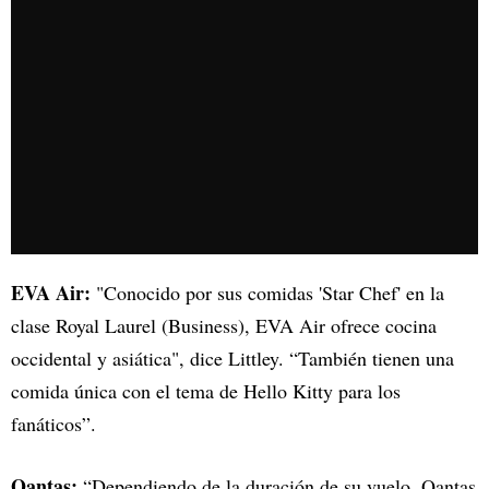
EVA Air:
"Conocido por sus comidas 'Star Chef' en la
clase Royal Laurel (Business), EVA Air ofrece cocina
occidental y asiática", dice Littley. “También tienen una
comida única con el tema de Hello Kitty para los
fanáticos”.
Qantas:
“Dependiendo de la duración de su vuelo, Qantas