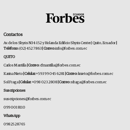
Contactos
Av. de los Shyris N34-152 y Holanda Edificio Shyris Center | Quito, Ecuador
|
Teléfono:
(02) 452 7863
| Correo:
info@forbes.com.ec
QUITO
Carlos Mantilla
| Correo:
cfmantilla@forbes.com.ec
Karina Nieto
| Celular:
+593 99 045 6281
| Correo:
knieto@forbes.com.ec
Sol Fraga
| Celular:
+098 023 2808
| Correo:
sfraga@forbes.com.ec
Suscripciones
suscripciones@forbes.com.ec
099 001 8110
WhatsApp
0982528765