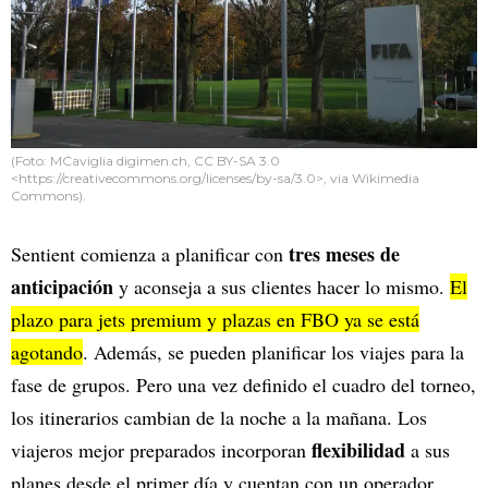
(Foto: MCaviglia digimen.ch, CC BY-SA 3.0
<https://creativecommons.org/licenses/by-sa/3.0>, via Wikimedia
Commons).
tres meses de
Sentient comienza a planificar con
anticipación
y aconseja a sus clientes hacer lo mismo.
El
plazo para jets premium y plazas en FBO ya se está
agotando
. Además, se pueden planificar los viajes para la
fase de grupos. Pero una vez definido el cuadro del torneo,
los itinerarios cambian de la noche a la mañana. Los
flexibilidad
viajeros mejor preparados incorporan
a sus
planes desde el primer día y cuentan con un operador