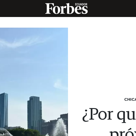
CHIC
¿Por qu
pró