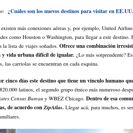
¿Cuáles son los nuevos destinos para visitar en EE.UU
ar:
existen más conexiones aéreas y, por ejemplo, United Airline
des como Houston o Washington, para llegar a este destino. E
Ofrece una combinación irresist
 la lista de viajes soñados.
 y vida urbana difícil de igualar.
¿Lo más sorprendente? Es 
s, las carriolas se encuentran en cada esquina.
r cinco días este destino que tiene un vínculo humano que
 820.000 latinos, el segundo grupo étnico más numeroso despu
Dentro de esa comun
tates Census Bureau
y WBEZ Chicago.
nas, de acuerdo con
.
ZipAtlas
Llegar acá, para muchos, es sen
amiliares.