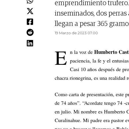
emprendimiento trufero.
inseminados, dos perras a
llegan a pesar 365 gramo
19 Marzo de 2023 07.00
E
Humberto Cast
n la voz de
paciencia, la fe y el entusi
Casi 10 años después de pro
chacra rionegrina, es una realidad 
Como carta de presentación, este 
de 74 años”. “Acordate tengo 74 -c
en julio. Mi nombre es Humberto C
Curalinahue. Mi padre era pastor e
nos va a buscar y llegamos a Bahía 