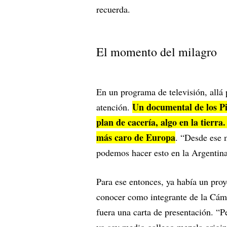
recuerda.
El momento del milagro
En un programa de televisión, allá 
Un documental de los P
atención.
plan de cacería, algo en la tierr
más caro de Europa
. “Desde ese 
podemos hacer esto en la Argentina
Para ese entonces, ya había un pro
conocer como integrante de la Cáma
fuera una carta de presentación. “
yo soy medio gallego mezcla origina