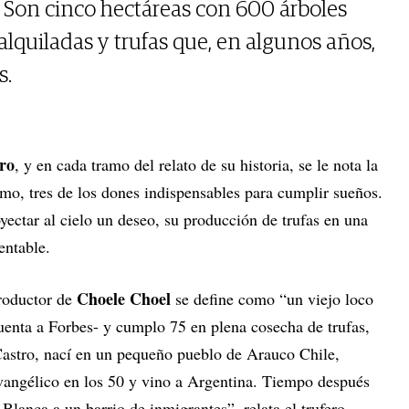
 Son cinco hectáreas con 600 árboles
lquiladas y trufas que, en algunos años,
s.
ro
, y en cada tramo del relato de su historia, se le nota la
asmo, tres de los dones indispensables para cumplir sueños.
yectar al cielo un deseo, su producción de trufas en una
rentable.
Choele Choel
productor de
se define como “un viejo loco
uenta a Forbes- y cumplo 75 en plena cosecha de trufas,
astro, nací en un pequeño pueblo de Arauco Chile,
vangélico en los 50 y vino a Argentina. Tiempo después
Blanca a un barrio de inmigrantes”, relata el trufero.