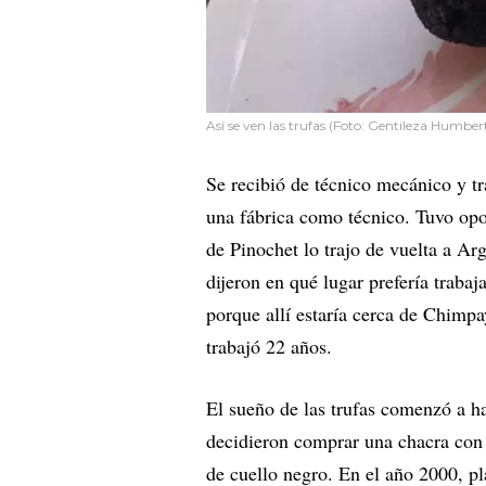
Así se ven las trufas (Foto: Gentileza Humber
Se recibió de técnico mecánico y tr
una fábrica como técnico. Tuvo opor
de Pinochet lo trajo de vuelta a Ar
dijeron en qué lugar prefería trabaj
porque allí estaría cerca de Chimp
trabajó 22 años.
El sueño de las trufas comenzó a ha
decidieron comprar una chacra con 
de cuello negro. En el año 2000, p