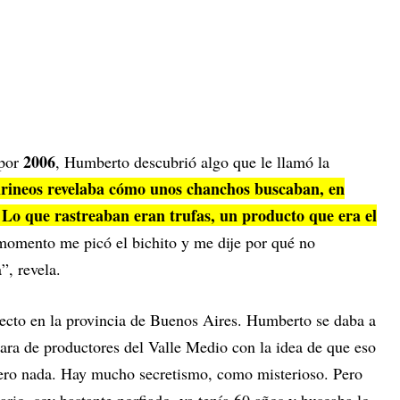
2006
por
, Humberto descubrió algo que le llamó la
irineos revelaba cómo unos chanchos buscaban, en
a. Lo que rastreaban eran trufas, un producto que era el
momento me picó el bichito y me dije por qué no
”, revela.
yecto en la provincia de Buenos Aires. Humberto se daba a
ra de productores del Valle Medio con la idea de que eso
Pero nada. Hay mucho secretismo, como misterioso. Pero
rio, soy bastante porfiado, ya tenía 60 años y buscaba lo