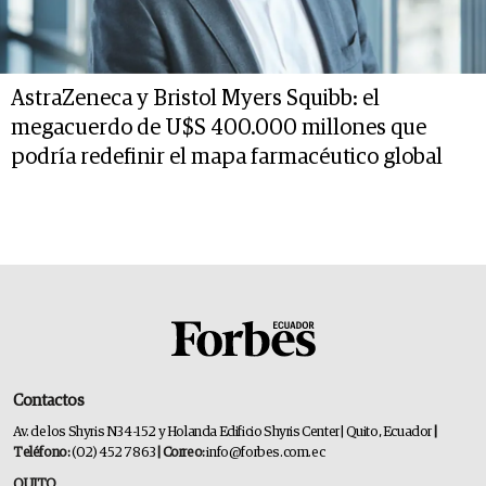
AstraZeneca y Bristol Myers Squibb: el
megacuerdo de U$S 400.000 millones que
podría redefinir el mapa farmacéutico global
Contactos
Av. de los Shyris N34-152 y Holanda Edificio Shyris Center | Quito, Ecuador
|
Teléfono:
(02) 452 7863
| Correo:
info@forbes.com.ec
QUITO