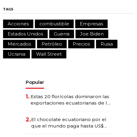
TAGS
Acciones
combustible
Empresas
Estados Unidos
Guerra
Joe Biden
Mercados
Petróleo
Precios
Rusia
Ucrania
Wall Street
Popular
1.
Estas 20 florícolas dominaron las
exportaciones ecuatorianas de la
industria en 2025
2.
El chocolate ecuatoriano por el
que el mundo paga hasta US$
490 por barra