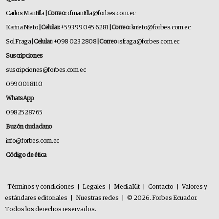
Carlos Mantilla
| Correo:
cfmantilla@forbes.com.ec
Karina Nieto
| Celular:
+593 99 045 6281
| Correo:
knieto@forbes.com.ec
Sol Fraga
| Celular:
+098 023 2808
| Correo:
sfraga@forbes.com.ec
Suscripciones
suscripciones@forbes.com.ec
099 001 8110
WhatsApp
0982528765
Buzón ciudadano
info@forbes.com.ec
Código de ética
Términos y condiciones
|
Legales
|
MediaKit
|
Contacto
|
Valores y
estándares editoriales
|
Nuestras redes
|
© 2026. Forbes Ecuador.
Todos los derechos reservados.