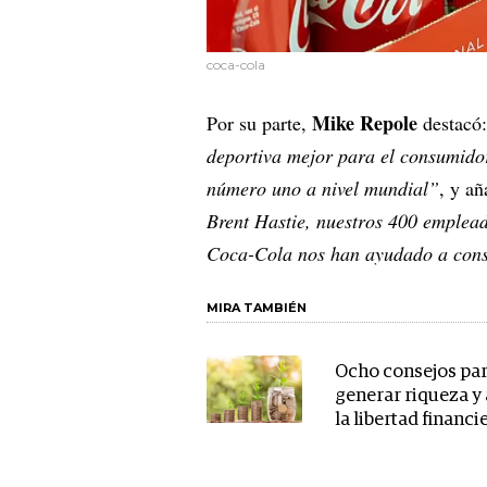
coca-cola
Mike Repole
Por su parte,
destacó
deportiva mejor para el consumidor
número uno a nivel mundial”
, y a
Brent Hastie, nuestros 400 emplead
Coca-Cola nos han ayudado a const
MIRA TAMBIÉN
Ocho consejos pa
generar riqueza y
la libertad financi