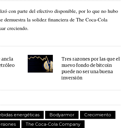
izó con parte del efectivo disponible, por lo que no hubo
que demuestra la solidez financiera de The Coca-Cola
ar creciendo.
 ancla
Tres razones por las que el
etróleo
nuevo fondo de bitcoin
puede no ser una buena
inversión
bidas energéticas
Bodyarmor
Crecimiento
ersiones
The Coca-Cola Company