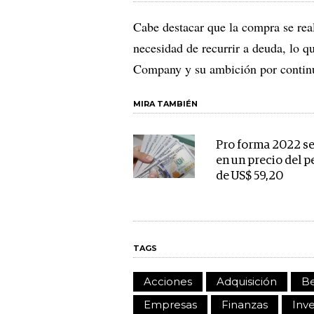
Cabe destacar que la compra se real
necesidad de recurrir a deuda, lo 
Company y su ambición por continu
MIRA TAMBIÉN
Pro forma 2022 se
en un precio del p
de US$ 59,20
TAGS
Acciones
Adquisición
Be
Empresas
Finanzas
Inv