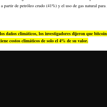
a partir de petróleo crudo (41%) y el uso de gas natural para 
los daños climáticos, los investigadores dijeron que bitco
tiene costos climáticos de solo el 4% de su valor.