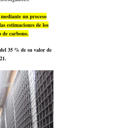
" mediante un proceso
as estimaciones de los
o de carbono.
 del 35 % de su valor de
21.