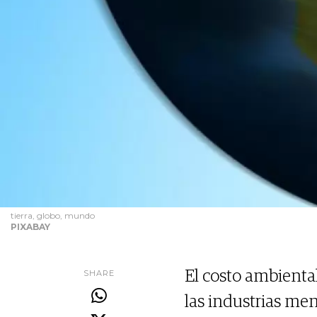
tierra, globo, mundo
PIXABAY
SHARE
El costo ambiental
las industrias me