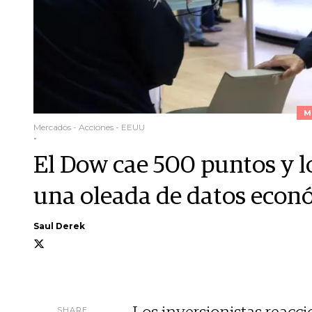
M
Mercados - Acciones - EEUU
-
El Dow cae 500 puntos y l
una oleada de datos econ
Saul Derek
SHARE