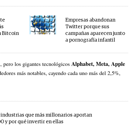
ste
Empresas abandonan
ás
Twitter porque sus
n Bitcoin
campañas aparecen junto
a pornografía infantil
Alphabet, Meta, Apple
, pero los gigantes tecnológicos
rdedores más notables, cayendo cada uno más del 2,5%,
s industrias que más millonarios aportan
00 y por qué invertir en ellas