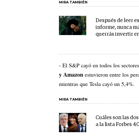
MIRA TAMBIÉN
Después de leer e
informe, nunca m
querrás invertir e
- El S&P cayó en todos los sectores
y Amazon
estuvieron entre los pe
mientras que Tesla cayó un 5,4%.
MIRA TAMBIÉN
Cuáles son las do
a la lista Forbes 4