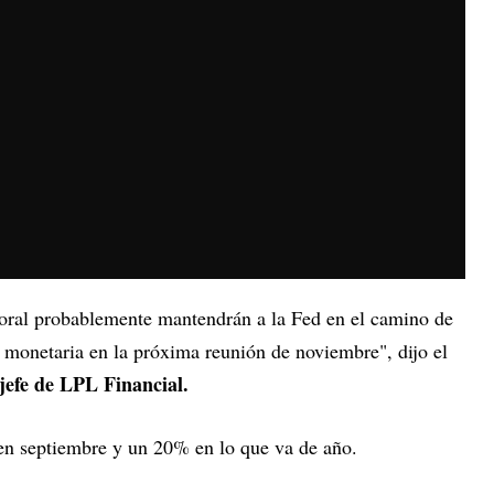
boral probablemente mantendrán a la Fed en el camino de
a monetaria en la próxima reunión de noviembre", dijo el
jefe de LPL Financial.
n septiembre y un 20% en lo que va de año.