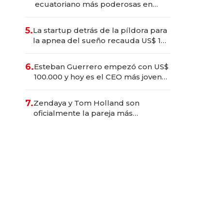
ecuatoriano más poderosas en
2025
5.
La startup detrás de la píldora para
la apnea del sueño recauda US$ 192
millones en su salida a bolsa
6.
Esteban Guerrero empezó con US$
100.000 y hoy es el CEO más joven
de la banca ecuatoriana
7.
Zendaya y Tom Holland son
oficialmente la pareja más
taquillera de 2026