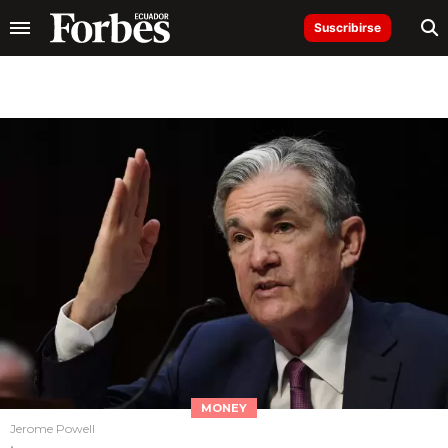
Suscribirse
MONEY
Jerome Powell
.