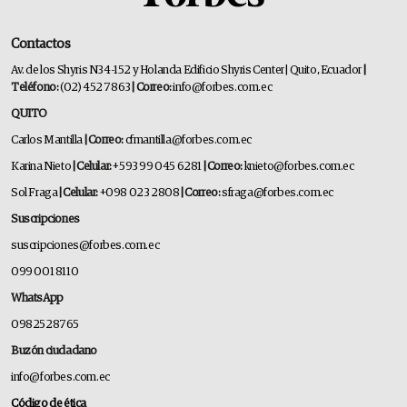
Contactos
Av. de los Shyris N34-152 y Holanda Edificio Shyris Center | Quito, Ecuador
|
Teléfono:
(02) 452 7863
| Correo:
info@forbes.com.ec
QUITO
Carlos Mantilla
| Correo:
cfmantilla@forbes.com.ec
Karina Nieto
| Celular:
+593 99 045 6281
| Correo:
knieto@forbes.com.ec
Sol Fraga
| Celular:
+098 023 2808
| Correo:
sfraga@forbes.com.ec
Suscripciones
suscripciones@forbes.com.ec
099 001 8110
WhatsApp
0982528765
Buzón ciudadano
info@forbes.com.ec
Código de ética