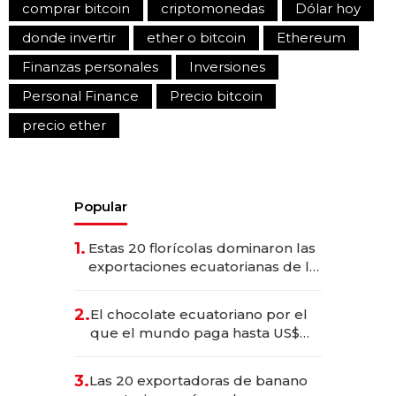
comprar bitcoin
criptomonedas
Dólar hoy
donde invertir
ether o bitcoin
Ethereum
Finanzas personales
Inversiones
Personal Finance
Precio bitcoin
precio ether
Popular
1.
Estas 20 florícolas dominaron las
exportaciones ecuatorianas de la
industria en 2025
2.
El chocolate ecuatoriano por el
que el mundo paga hasta US$
490 por barra
3.
Las 20 exportadoras de banano