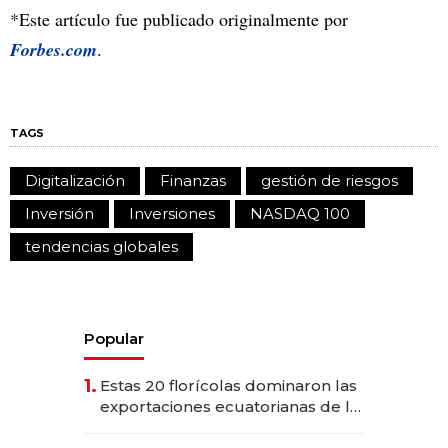
*Este artículo fue publicado originalmente por
Forbes.com
.
TAGS
Digitalización
Finanzas
gestión de riesgos
Inversión
Inversiones
NASDAQ 100
tendencias globales
Popular
1.
Estas 20 florícolas dominaron las
exportaciones ecuatorianas de la
industria en 2025