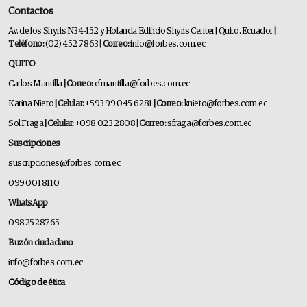
Contactos
Av. de los Shyris N34-152 y Holanda Edificio Shyris Center | Quito, Ecuador
|
Teléfono:
(02) 452 7863
| Correo:
info@forbes.com.ec
QUITO
Carlos Mantilla
| Correo:
cfmantilla@forbes.com.ec
Karina Nieto
| Celular:
+593 99 045 6281
| Correo:
knieto@forbes.com.ec
Sol Fraga
| Celular:
+098 023 2808
| Correo:
sfraga@forbes.com.ec
Suscripciones
suscripciones@forbes.com.ec
099 001 8110
WhatsApp
0982528765
Buzón ciudadano
info@forbes.com.ec
Código de ética